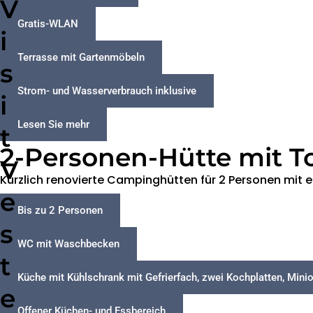
V
Gratis-WLAN
i
Terrasse mit Gartenmöbeln
s
Strom- und Wasserverbrauch inklusive
i
Lesen Sie mehr
t
2-Personen-Hütte mit To
V
Kürzlich renovierte Campinghütten für 2 Personen mi
e
Bis zu 2 Personen
s
WC mit Waschbecken
t
Küche mit Kühlschrank mit Gefrierfach, zwei Kochplatten, Min
e
Offener Küchen- und Essbereich