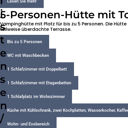
r
Lesen Sie mehr
i
5-Personen-Hütte mit To
s
Vampinghütte mit Platz für bis zu 5 Personen. Die Hüt
teilweise überdachte Terrasse.
t
Bis zu 5 Personen
e
WC mit Waschbecken
n
1 Schlafzimmer mit Doppelbett
s
1 Schlafzimmer mit Etagenbetten
e
1 Schlafplatz im Wohnzimmer
n
Küche mit Kühlschrank, zwei Kochplatten, Wasserkocher, Kaff
/
Wohn- und Essbereich