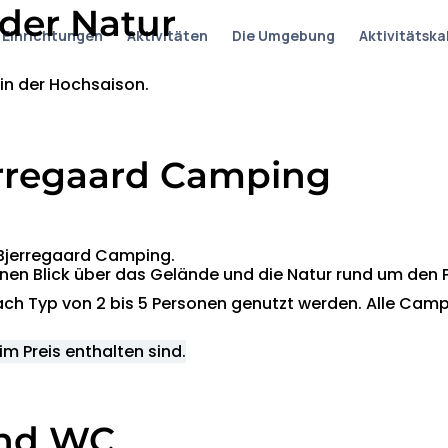
der Natur
Einrichtungen
Aktivitäten
Die Umgebung
Aktivitätsk
in der Hochsaison.
rregaard Camping
 Bjerregaard Camping.
önen Blick über das Gelände und die Natur rund um den P
nach Typ von 2 bis 5 Personen genutzt werden. Alle C
m Preis enthalten sind.
und WC