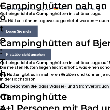
Zum
F
Campinghütten nah an 
Inhalt
DE
Übernachtung
Gut eingerichtete Campinghütten in schöner Lage.
o
springen
Alle Hütten können tageweise gemietet werden – auch 
t
Lesen Sie mehr
o
Campinghütten auf Bje
:
Platzübersicht ansehen
T
Gut eingerichtete Campinghütten in schöner Lage auf
Die meisten Hütten liegen leicht erhöht, was einen sch
h
Die Hütten gibt es in mehreren Größen und können je 
in der Hochsaison.
o
Bitte beachten Sie, dass Wasser- und Stromverbrauch i
m
Campinghütte
a
4+1 Personen mit Bad 