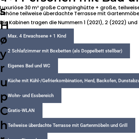
s
Luxuriöse 30 m² große Campinghütte + große, teilweis
schöne teilweise überdachte Terrasse mit Gartenmöbeln
H
Die Kabinen tragen die Nummern 1 (2021), 2 (2022) und 
ø
Max. 4 Erwachsene + 1 Kind
y
2 Schlafzimmer mit Boxbetten (als Doppelbett stellbar)
r
Eigenes Bad und WC
u
Küche mit Kühl-/Gefrierkombination, Herd, Backofen, Dunsta
p
Wohn- und Essbereich
C
Gratis-WLAN
h
Teilweise überdachte Terrasse mit Gartenmöbeln und Grill