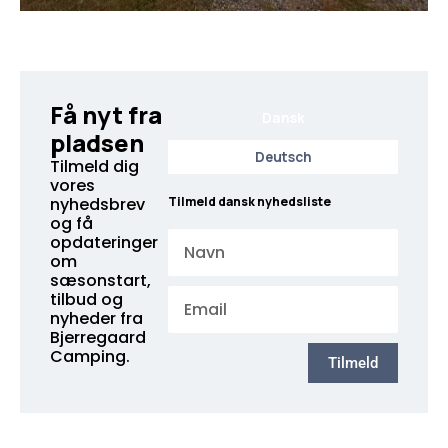
Få nyt fra
Dansk
pladsen
Deutsch
Tilmeld dig
vores
nyhedsbrev
Tilmeld dansk nyhedsliste
og få
Navn
opdateringer
om
sæsonstart,
Email
tilbud og
nyheder fra
Bjerregaard
Camping.
Tilmeld