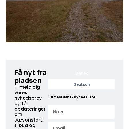
Få nyt fra
Dansk
pladsen
Deutsch
Tilmeld dig
vores
nyhedsbrev
Tilmeld dansk nyhedsliste
og få
Navn
opdateringer
om
sæsonstart,
Email
tilbud og