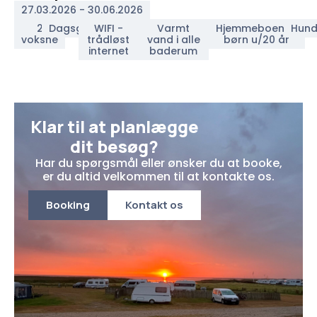
27.03.2026 - 30.06.2026
2
Dagsgæster
WIFI -
Varmt
Hjemmeboende
Hun
voksne
trådløst
vand i alle
børn u/20 år
internet
baderum
Klar til at planlægge
dit besøg?
Har du spørgsmål eller ønsker du at booke,
er du altid velkommen til at kontakte os.
Booking
Kontakt os