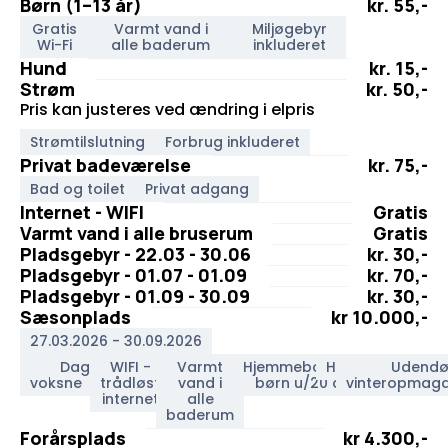
Børn (1–13 år)
kr. 55,-
Gratis
Varmt vand i
Miljøgebyr
Wi-Fi
alle baderum
inkluderet
Hund
kr. 15,-
Strøm
kr. 50,-
Pris kan justeres ved ændring i elpris
Strømtilslutning
Forbrug inkluderet
Privat badeværelse
kr. 75,-
Bad og toilet
Privat adgang
Internet - WIFI
Gratis
Varmt vand i alle bruserum
Gratis
Pladsgebyr - 22.03 - 30.06
kr. 30,-
Pladsgebyr - 01.07 - 01.09
kr. 70,-
Pladsgebyr - 01.09 - 30.09
kr. 30,-
Sæsonplads
kr 10.000,-
27.03.2026 - 30.09.2026
2
Dagsgæster
WIFI -
Varmt
Hjemmeboende
Hund
Udendø
voksne
trådløst
vand i
børn u/20 år
vinteropmaga
internet
alle
baderum
Forårsplads
kr 4.300,-