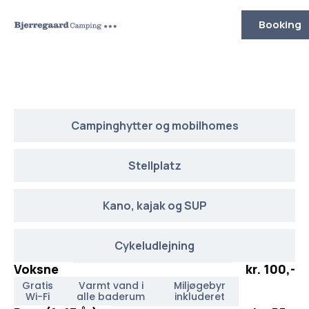
Gå
til
Booking
indholdet
Camping
Campinghytter og mobilhomes
Stellplatz
Kano, kajak og SUP
Cykeludlejning
Voksne
kr. 100,-
Gratis
Varmt vand i
Miljøgebyr
Wi-Fi
alle baderum
inkluderet