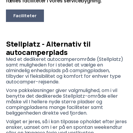
fælles faciliteter i vores servicebygning.
Faciliteter
Stellplatz - Alternativ til
autocamperplads
Med et dedikeret autocamperområde (Stellplatz)
samt muligheden for i stedet at vælge en
almindelig enhedsplads på campingpladsen,
tilbyder vi fleksibilitet og komfort for enhver type
autocamper-rejsende.
Vore pakkeløsninger giver valgmulighed, om i vil
benytte det dedikerede Stellplatz-område eller
måske vil I hellere nyde større pladser og
campingpladsens mange faciliteter samt
beliggenheden direkte ved fjorden.
Valget er jeres, så i kan tilpasse opholdet efter jeres
ønsker, uanset om I er på en spontan weekendtur
eller en længere ferie ved vestkysten.