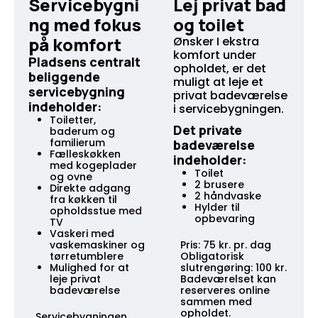
Servicebygni
Lej privat bad
ng med fokus
og toilet
på komfort
Ønsker I ekstra
komfort under
Pladsens centralt
opholdet, er det
beliggende
muligt at leje et
servicebygning
privat badeværelse
indeholder:
i servicebygningen.
Toiletter,
Det private
baderum og
familierum
badeværelse
Fælleskøkken
indeholder:
med kogeplader
Toilet
og ovne
2 brusere
Direkte adgang
2 håndvaske
fra køkken til
Hylder til
opholdsstue med
opbevaring
TV
Vaskeri med
vaskemaskiner og
Pris: 75 kr. pr. dag
tørretumblere
Obligatorisk
Mulighed for at
slutrengøring: 100 kr.
leje privat
Badeværelset kan
badeværelse
reserveres online
sammen med
opholdet.
Servicebygningen