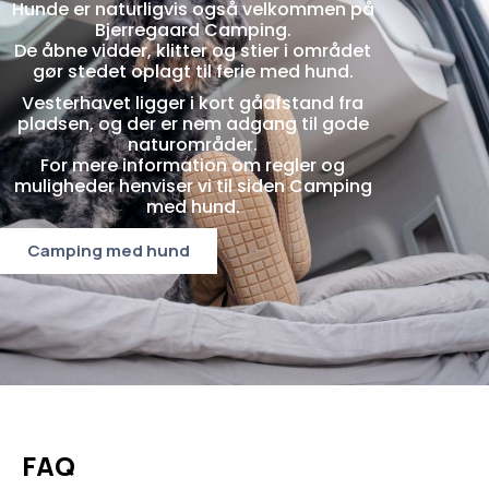
Hunde er naturligvis også velkommen på
Bjerregaard Camping.
De åbne vidder, klitter og stier i området
gør stedet oplagt til ferie med hund.
Vesterhavet ligger i kort gåafstand fra
pladsen, og der er nem adgang til gode
naturområder.
For mere information om regler og
muligheder henviser vi til siden Camping
med hund.
Camping med hund
FAQ