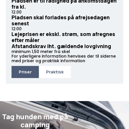
Pladsen er til rådighed på ankomstdagen
fra kl.
12.00
Pladsen skal forlades på afrejsedagen
senest
12:00
Lejeprisen er ekskl. strøm, som afregnes
efter måler
Afstandskrav iht. gældende lovgivning
minimum 1,50 meter fra skel
For yderligere information henvises der til siderne
med priser og praktisk information
Priser
Praktisk
Foto: Cathrine Yde, Cat Yde / Visit Vesterhavet
Tag hunden med på
camping