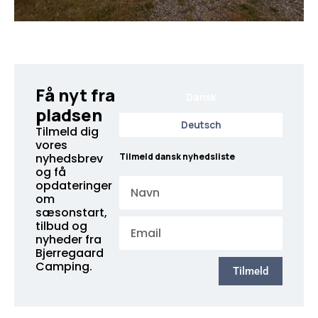
Få nyt fra
Dansk
pladsen
Deutsch
Tilmeld dig
vores
nyhedsbrev
Tilmeld dansk nyhedsliste
og få
Navn
opdateringer
om
sæsonstart,
Email
tilbud og
nyheder fra
Bjerregaard
Camping.
Tilmeld